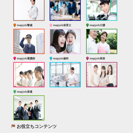
mapjob警備
mapjob保育士
mapjob介護
mapjob看護師
mapjob歯科
mapjob美容
mapjob派遣
(
お役立ちコンテンツ