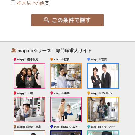
栃木県その他
(5)
‰
mapjobシリーズ 専門職求人サイト
mapjob携帯販売
mapjob飲食
mapjob営業
mapjob工場
mapjob事務
mapjobアパレル
mapjob建築・土木
mapjobエンジニア
mapjobドライバー