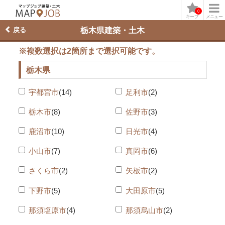
0
キープ
メニュー
戻る
栃木県建築・土木
※複数選択は2箇所まで選択可能です。
栃木県
宇都宮市
(14)
足利市
(2)
栃木市
(8)
佐野市
(3)
鹿沼市
(10)
日光市
(4)
小山市
(7)
真岡市
(6)
さくら市
(2)
矢板市
(2)
下野市
(5)
大田原市
(5)
那須塩原市
(4)
那須烏山市
(2)